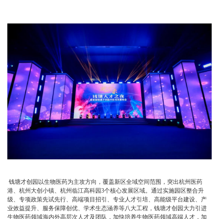
钱塘才创园以生物医药为主攻方向，覆盖新区全域空间范围，突出杭州医药
港、杭州大创小镇、杭州临江高科园3个核心发展区域。通过实施园区整合升
级、专项政策先试先行、高端项目招引、专业人才引培、高能级平台建设、产
业效益提升、服务保障创优、学术生态涵养等八大工程，钱塘才创园大力引进
生物医药领域海内外高层次人才及团队，加快培养生物医药领域高端人才，加