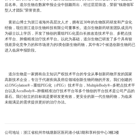
后名单。道尔生物在数家申报企业中脱颖而出，经过层层筛选，荣获“钱塘领军
型人才团队”荣誉资质。
黄岩山博士为浙江省海外高层次人才，拥有近30年的生物医药研发和产业化
经验，现任浙江道尔生物科技有限公司董事长。道尔生物新药研发团队成员均
为硕士以上学历，开发了独创的重组PEG化蛋白长效改造技术平台、多靶点技
术平台、肿瘤精准治疗技术平台。以此为基础，道尔生物已研发了多个具有较
强差异化竞争力的和市场潜力的I类创新生物药物，其中有2个候选创新生物药已
进入临床申报阶段。
道尔生物是一家拥有自主知识产权技术平台的专业从事创新药物开发的国家
高新技术企业，专注于代谢疾病及癌症领域创新生物药物的开发。我们创建的
xLONGylation® --重组PEG化（rPEG）技术平台，MultipleBody®--多靶点技术平
台以及AccuBody®--肿瘤精准治疗技术平台等多个独创的平台技术是公司产品的
基石。我们创立的目标就是要研发更有效，更安全的新一代生物药物，为临床
未能满足的需求提供更好的治疗办法。
公司地址：浙江省杭州市钱塘新区医药港小镇3期和享科技中心3幢2楼