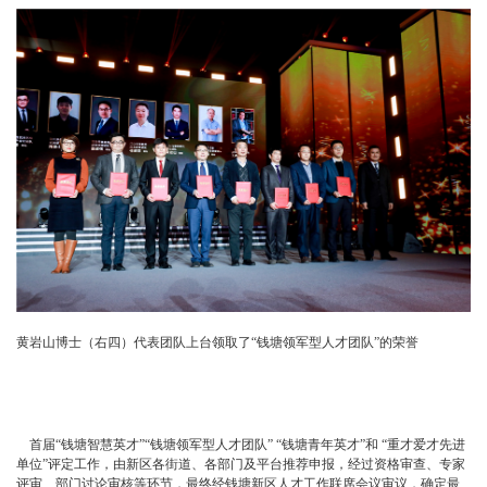
黄岩山博士（右四）代表团队上台领取了“钱塘领军型人才团队”的荣誉
首届“钱塘智慧英才”“钱塘领军型人才团队” “钱塘青年英才”和 “重才爱才先进
单位”评定工作，由新区各街道、各部门及平台推荐申报，经过资格审查、专家
评审、部门讨论审核等环节，最终经钱塘新区人才工作联席会议审议，确定最