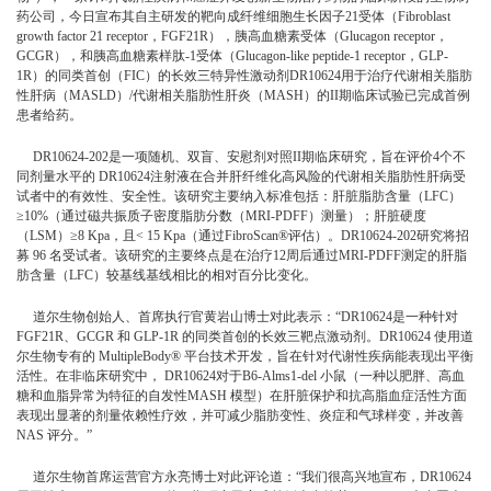
药公司，今日宣布其自主研发的靶向成纤维细胞生长因子21受体（Fibroblast
growth factor 21 receptor，FGF21R），胰高血糖素受体（Glucagon receptor，
GCGR），和胰高血糖素样肽-1受体（Glucagon-like peptide-1 receptor，GLP-
1R）的同类首创（FIC）的长效三特异性激动剂DR10624用于治疗代谢相关脂肪
性肝病（MASLD）/代谢相关脂肪性肝炎（MASH）的II期临床试验已完成首例
患者给药。
DR10624-202是一项随机、双盲、安慰剂对照II期临床研究，旨在评价4个不
同剂量水平的 DR10624注射液在合并肝纤维化高风险的代谢相关脂肪性肝病受
试者中的有效性、安全性。该研究主要纳入标准包括：肝脏脂肪含量（LFC）
≥10%（通过磁共振质子密度脂肪分数（MRI-PDFF）测量）；肝脏硬度
（LSM）≥8 Kpa，且< 15 Kpa（通过FibroScan®评估）。DR10624-202研究将招
募 96 名受试者。该研究的主要终点是在治疗12周后通过MRI-PDFF测定的肝脂
肪含量（LFC）较基线基线相比的相对百分比变化。
道尔生物创始人、首席执行官黄岩山博士对此表示：“DR10624是一种针对
FGF21R、GCGR 和 GLP-1R 的同类首创的长效三靶点激动剂。DR10624 使用道
尔生物专有的 MultipleBody® 平台技术开发，旨在针对代谢性疾病能表现出平衡
活性。在非临床研究中， DR10624对于B6-Alms1-del 小鼠（一种以肥胖、高血
糖和血脂异常为特征的自发性MASH 模型）在肝脏保护和抗高脂血症活性方面
表现出显著的剂量依赖性疗效，并可减少脂肪变性、炎症和气球样变，并改善
NAS 评分。”
道尔生物首席运营官方永亮博士对此评论道：“我们很高兴地宣布，DR10624