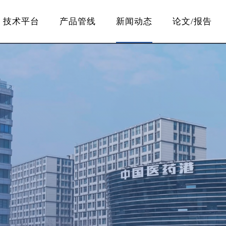
技术平台
产品管线
新闻动态
论文/报告