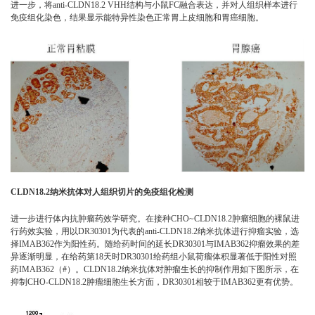
进一步，将anti-CLDN18.2 VHH结构与小鼠FC融合表达，并对人组织样本进行
免疫组化染色，结果显示能特异性染色正常胃上皮细胞和胃癌细胞。
CLDN18.2纳米抗体对人组织切片的免疫组化检测
进一步进行体内抗肿瘤药效学研究。在接种CHO~CLDN18.2肿瘤细胞的裸鼠进
行药效实验，用以DR30301为代表的anti-CLDN18.2纳米抗体进行抑瘤实验，选
择IMAB362作为阳性药。随给药时间的延长DR30301与IMAB362抑瘤效果的差
异逐渐明显，在给药第18天时DR30301给药组小鼠荷瘤体积显著低于阳性对照
药IMAB362（#）。CLDN18.2纳米抗体对肿瘤生长的抑制作用如下图所示，在
抑制CHO-CLDN18.2肿瘤细胞生长方面，DR30301相较于IMAB362更有优势。