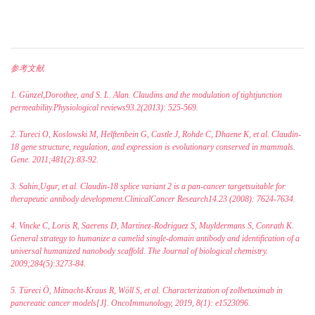
参考文献
1. Günzel,Dorothee, and S. L. Alan. Claudins and the modulation of tightjunction
permeability.Physiological reviews93.2(2013): 525-569.
2. Tureci O, Koslowski M, Helftenbein G, Castle J, Rohde C, Dhaene K, et al. Claudin-
18 gene structure, regulation, and expression is evolutionary conserved in mammals.
Gene. 2011;481(2):83-92.
3. Sahin,Ugur, et al. Claudin-18 splice variant 2 is a pan-cancer targetsuitable for
therapeutic antibody development.ClinicalCancer Research14.23 (2008): 7624-7634.
4. Vincke C, Loris R, Saerens D, Martinez-Rodriguez S, Muyldermans S, Conrath K.
General strategy to humanize a camelid single-domain antibody and identification of a
universal humanized nanobody scaffold. The Journal of biological chemistry.
2009;284(5):3273-84.
5. Türeci Ӧ, Mitnacht-Kraus R, Wöll S, et al. Characterization of zolbetuximab in
pancreatic cancer models[J]. OncoImmunology, 2019, 8(1): e1523096.