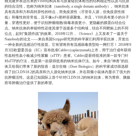
独克隆并表达出来的VHH结构具有与原重链抗体相当的结构稳定性以及与抗原
的结合活性，也称为纳米抗体（nanobody, a single domain antibody）。纳米抗体
具有高亲和力和高特异性的特点，而免疫原性（尽管非人源，但免疫原性很
低）和毒性则非常低，且不像scFv那样容易聚集。并且，VHH具有更小的分子
量，穿透性更好，便于识别肿瘤细胞/病毒表面更小、更隐蔽的膜蛋白结合位
点。纳米抗体的单链特性还使其便于连接多个结构域，结合不同靶标上的不同
位点，起到“集团作战”的效果。2018年12月，《Science》上又发表了一篇关于
Nanobody的论文——来自美国Scripps研究所的科学家们利用羊驼抗体，开发出
一种全新的流感治疗性疫苗。它有望将所有流感病毒类型给一网打尽！ 2018年9
月3日欧盟委员会（EC）宣布批准Cablivi (caplacizumab)上市，用于治疗成年获得
性血栓性血小板减少性紫癜（aTTP）患者。Cablivi是获得批准的第一款专门针
对aTTP的疗法，也是第一款获得批准的纳米抗体疗法。如今，来自“神兽”的抗
体又给我们带来了新的惊喜：道尔生物（Doer Biologics）的科学家成功筛选获
得了抗CLDN18.2的高亲和力人源化纳米抗体，并在荷瘤小鼠体内显示了强大的
抗肿瘤活性。这是已知国际上首个针对CLDN18.2的纳米抗体，将为胃癌、胰腺
癌等肿瘤治疗提供了新的希望。