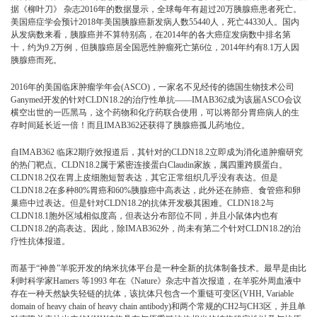
据《柳叶刀》 杂志2016年的数据显示，全球每年有超过20万胰腺癌患者死亡。
美国癌症学会预计2018年美国胰腺癌新发病人数55440人，死亡44330人。国内
从发病数来看，胰腺癌并不算特别高，在2014年的各大癌症发病数中排名第
十，约为9.2万例，但胰腺癌居全国恶性肿瘤死亡第6位，2014年约有8.1万人因
胰腺癌而死。
2016年的美国临床肿瘤学年会(ASCO)，一家名不见经传的德国生物技术公司
Ganymed开发的针对CLDN18.2的治疗性单抗——IMAB362成为该届ASCO会议
横空出世的一匹黑马，这个药物和化疗药联合使用，可以将部分胃癌病人的生
存时间延长近一倍！而且IMAB362还获得了胰腺癌孤儿药地位。
自IMAB362 临床2期疗效报道后，其针对的CLDN18.2立即成为消化道肿瘤研究
的热门靶点。CLDN18.2属于紧密连接蛋白Claudin家族，属四重跨膜蛋白。
CLDN18.2仅在胃上皮细胞短暂表达，其它正常组织几乎没有表达。但是
CLDN18.2在多种80%胃癌和60%胰腺癌中高表达，此外还在肺癌、食管癌和卵
巢癌中过表达。但是针对CLDN18.2的抗体开发极其困难。CLDN18.2与
CLDN18.1胞外区域相似度高，但表达分布部位不同，并且小鼠体内也有
CLDN18.2的高表达。因此，除IMAB362外，尚未有第二个针对CLDN18.2的治
疗性抗体报道。
而基于“神兽”羊驼开发的纳米抗体平台是一种全新的抗体制备技术。最早是由比
利时科学家Hamers 等1993 年在《Nature》杂志中首次报道，在羊驼外周血液中
存在一种天然缺失轻链的抗体，该抗体只包含一个重链可变区(VHH, Variable
domain of heavy chain of heavy chain antibody)和两个常规的CH2与CH3区，并且单