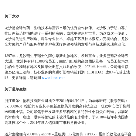
关于龙沙
龙沙是全球制药、生物技术与营养市场的优秀合作伙伴。龙沙致力于助力客户
推出创新药物辅助治疗一系列的疾病，成就更健康的世界。为达成这一使命，
龙沙将先进生产制造、科学专业技术、卓越工艺及技术洞察力完美结合。龙沙
全方位的产品与服务帮助客户在医疗保健领域的发现与创新成果实现商业化。
1897年，龙沙诞生于瑞士的阿尔卑斯山脉地区。发展至今，业务已遍及全球五
大洲。 龙沙拥有约15,000名员工，由他们组成的高效团队及每一名员工都为龙
沙的业务和所在地区及国家做出意义非凡的改变。2021年上半年，公司销售额
达25亿瑞士法郎，核心业务的息税折旧摊销前利润（EBITDA）达8.47亿瑞士法
郎。更多详情，请访问
www.lonza.com
关于道尔生物
浙江道尔生物科技有限公司成立于2014年04月01日，为华东医药（股票代码：
SZ 000963）控股的专业从事创新生物药开发的高科技企业，研发中心位于杭州
医药港小镇。公司聚焦于开发基于多结构域的多特异性创新蛋白药物，以满足
代谢疾病、癌症、眼科等领域的未被满足的临床需求。于2018年被评审为国家
高新技术企业，2021年度入选杭州市准独角兽企业。
道尔生物拥有xLONGylation® --重组类PEG化修饰（rPEG）蛋白长效化改造平台