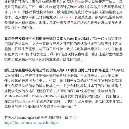
通过该许可协议，道尔生物可利用龙沙的XS®
Piechia
表达系统开发可放大、稳
定且可靠的表达工艺。道尔生物也可通过该Piechia系统来表达并生产基于单域抗
体（VHH）的多特异性抗体药物，以满足肿瘤免疫治疗领域的未被满足的临床
需求。道尔生物前期已对利用龙沙XS®
Piechia
表达系统生产多结构域蛋白药物
领域的应用初获成效。因此，道尔生物希望与龙沙继续合作并开发出更多创新
型治疗性生物药物。
龙沙全球授权许可和制剂服务部门负责人Peter Droc说到：
“新一代疗法需要利
用新的表达系统。龙沙一直也在开发各种不同的表达系统来帮助适应行业发展
趋势、打破生产瓶颈、与下游工艺保持一致并推动取得临床突破。道尔生物拥
有创新的VHH抗体研发管道，我们相信这项协议也将进一步加速道尔生物候选
抗体药物从临床前研研究到商业化生产阶段的推进。”
浙江道尔生物科技有限公司的创始人兼CEO黄岩山博士对合作评论道：
“与单靶
点药物相比，多特异性生物药物的效价往往更强、半衰期更长、治疗窗口更
佳，临床的开发潜力也更大。但是，设计和开发新的多特异性生物药物是实现
新的免疫疗法所面临的最大挑战之一。龙沙专利的表达技术可为我们的候选抗
体提供高效的表达和便捷的工艺，从而帮助我们加快基于道尔生物独有的
MultipleBody®和SMART-VHHBody平台开发出的创新药物的生产。我们相信，
在龙沙的XS®
Piechia
表达系统的支持下，我们可以用更快、更低的成本开发出
高质量的基于VHH抗体的多特异性生物药物。”
有关XS Technologies®的更多详细信息，请访问：
https://pharma.lonza.com/xstechnologies